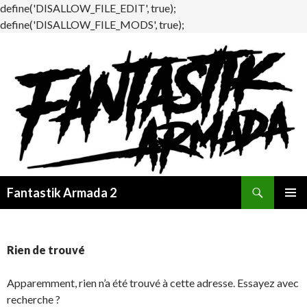
define('DISALLOW_FILE_EDIT', true);
define('DISALLOW_FILE_MODS', true);
Recherche
Fantastik Armada 2
ALLER
MENU
AU
PRINCI
CONTENU
Rien de trouvé
Apparemment, rien n’a été trouvé à cette adresse. Essayez avec
recherche ?