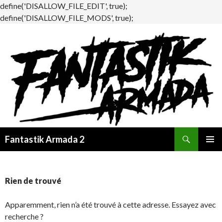
define('DISALLOW_FILE_EDIT', true);
define('DISALLOW_FILE_MODS', true);
Recherche
Fantastik Armada 2
ALLER
MENU
AU
PRINCI
CONTENU
Rien de trouvé
Apparemment, rien n’a été trouvé à cette adresse. Essayez avec
recherche ?