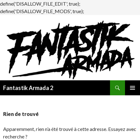
define('DISALLOW_FILE_EDIT', true);
define('DISALLOW_FILE_MODS', true);
Recherche
Fantastik Armada 2
ALLER
MENU
AU
PRINCI
CONTENU
Rien de trouvé
Apparemment, rien n’a été trouvé à cette adresse. Essayez avec
recherche ?