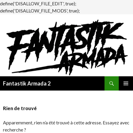
define('DISALLOW_FILE_EDIT', true);
define('DISALLOW_FILE_MODS', true);
Recherche
Fantastik Armada 2
ALLER
MENU
AU
PRINCI
CONTENU
Rien de trouvé
Apparemment, rien n’a été trouvé à cette adresse. Essayez avec
recherche ?