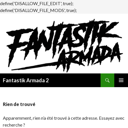
define('DISALLOW_FILE_EDIT', true);
define('DISALLOW_FILE_MODS', true);
Recherche
Fantastik Armada 2
ALLER
MENU
AU
PRINCI
CONTENU
Rien de trouvé
Apparemment, rien n’a été trouvé à cette adresse. Essayez avec
recherche ?