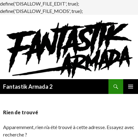
define('DISALLOW_FILE_EDIT', true);
define('DISALLOW_FILE_MODS', true);
Recherche
Fantastik Armada 2
ALLER
MENU
AU
PRINCI
CONTENU
Rien de trouvé
Apparemment, rien n’a été trouvé à cette adresse. Essayez avec
recherche ?