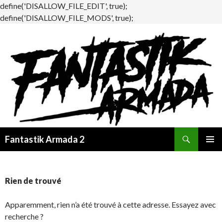
define('DISALLOW_FILE_EDIT', true);
define('DISALLOW_FILE_MODS', true);
Recherche
Fantastik Armada 2
ALLER
MENU
AU
PRINCI
CONTENU
Rien de trouvé
Apparemment, rien n’a été trouvé à cette adresse. Essayez avec
recherche ?