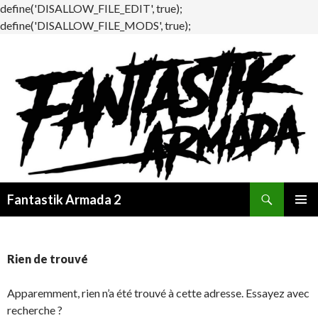
define('DISALLOW_FILE_EDIT', true);
define('DISALLOW_FILE_MODS', true);
Recherche
Fantastik Armada 2
ALLER
MENU
AU
PRINCI
CONTENU
Rien de trouvé
Apparemment, rien n’a été trouvé à cette adresse. Essayez avec
recherche ?