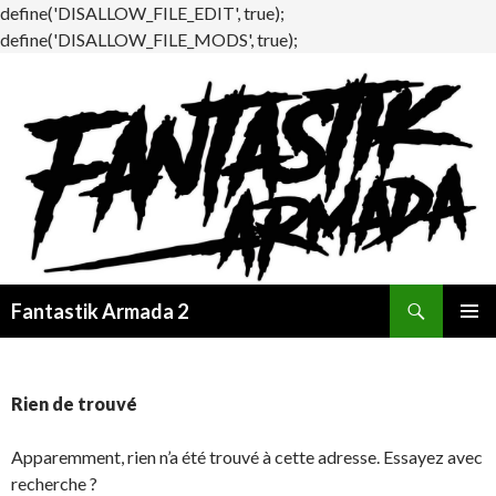
define('DISALLOW_FILE_EDIT', true);
define('DISALLOW_FILE_MODS', true);
Recherche
Fantastik Armada 2
ALLER
MENU
AU
PRINCI
CONTENU
Rien de trouvé
Apparemment, rien n’a été trouvé à cette adresse. Essayez avec
recherche ?