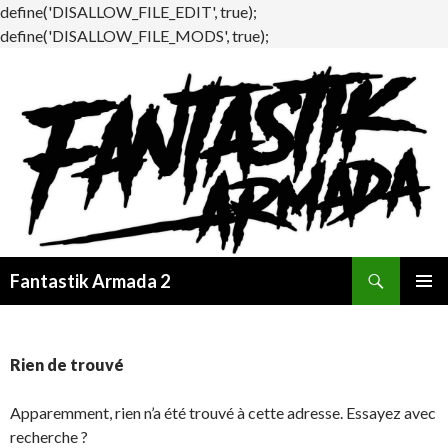
define('DISALLOW_FILE_EDIT', true);
define('DISALLOW_FILE_MODS', true);
Recherche
Fantastik Armada 2
ALLER
MENU
AU
PRINCI
CONTENU
Rien de trouvé
Apparemment, rien n’a été trouvé à cette adresse. Essayez avec
recherche ?