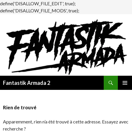
define('DISALLOW_FILE_EDIT', true);
define('DISALLOW_FILE_MODS', true);
Recherche
Fantastik Armada 2
ALLER
MENU
AU
PRINCI
CONTENU
Rien de trouvé
Apparemment, rien n’a été trouvé à cette adresse. Essayez avec
recherche ?