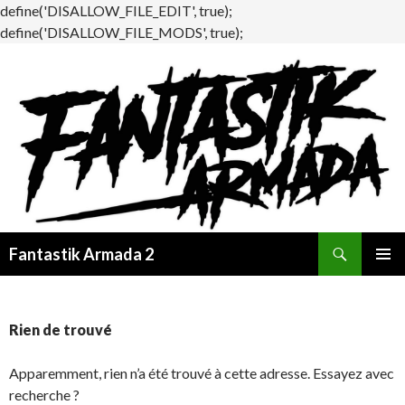
define('DISALLOW_FILE_EDIT', true);
define('DISALLOW_FILE_MODS', true);
Recherche
Fantastik Armada 2
ALLER
MENU
AU
PRINCI
CONTENU
Rien de trouvé
Apparemment, rien n’a été trouvé à cette adresse. Essayez avec
recherche ?