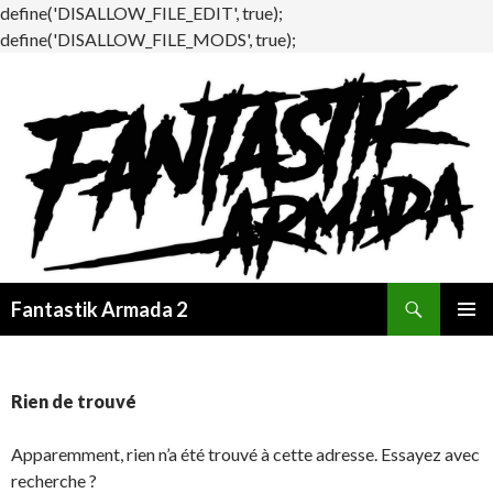
define('DISALLOW_FILE_EDIT', true);
define('DISALLOW_FILE_MODS', true);
Recherche
Fantastik Armada 2
ALLER
MENU
AU
PRINCI
CONTENU
Rien de trouvé
Apparemment, rien n’a été trouvé à cette adresse. Essayez avec
recherche ?