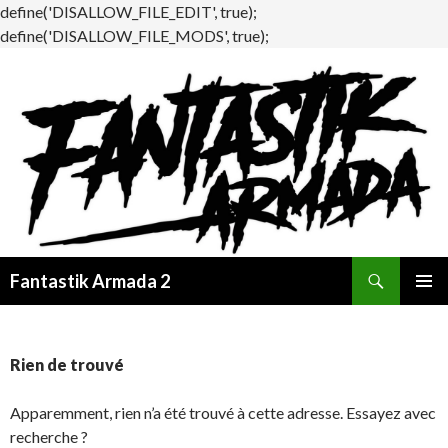
define('DISALLOW_FILE_EDIT', true);
define('DISALLOW_FILE_MODS', true);
Recherche
Fantastik Armada 2
ALLER
MENU
AU
PRINCI
CONTENU
Rien de trouvé
Apparemment, rien n’a été trouvé à cette adresse. Essayez avec
recherche ?