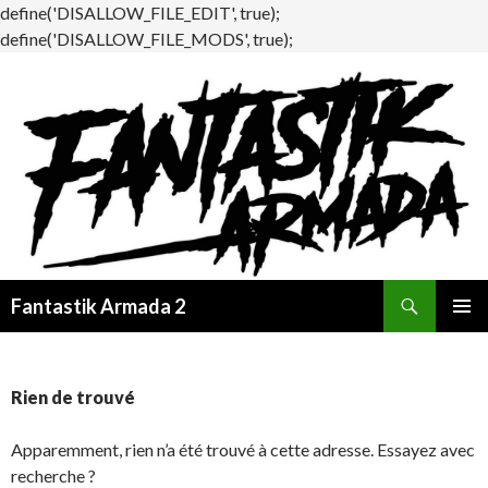
define('DISALLOW_FILE_EDIT', true);
define('DISALLOW_FILE_MODS', true);
Recherche
Fantastik Armada 2
ALLER
MENU
AU
PRINCI
CONTENU
Rien de trouvé
Apparemment, rien n’a été trouvé à cette adresse. Essayez avec
recherche ?