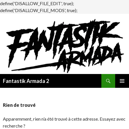
define('DISALLOW_FILE_EDIT', true);
define('DISALLOW_FILE_MODS', true);
Recherche
Fantastik Armada 2
ALLER
MENU
AU
PRINCI
CONTENU
Rien de trouvé
Apparemment, rien n’a été trouvé à cette adresse. Essayez avec
recherche ?