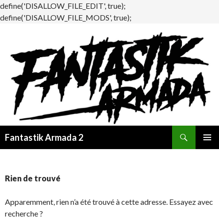
define('DISALLOW_FILE_EDIT', true);
define('DISALLOW_FILE_MODS', true);
Recherche
Fantastik Armada 2
ALLER
MENU
AU
PRINCI
CONTENU
Rien de trouvé
Apparemment, rien n’a été trouvé à cette adresse. Essayez avec
recherche ?