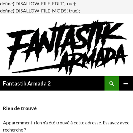
define('DISALLOW_FILE_EDIT', true);
define('DISALLOW_FILE_MODS', true);
Recherche
Fantastik Armada 2
ALLER
MENU
AU
PRINCI
CONTENU
Rien de trouvé
Apparemment, rien n’a été trouvé à cette adresse. Essayez avec
recherche ?