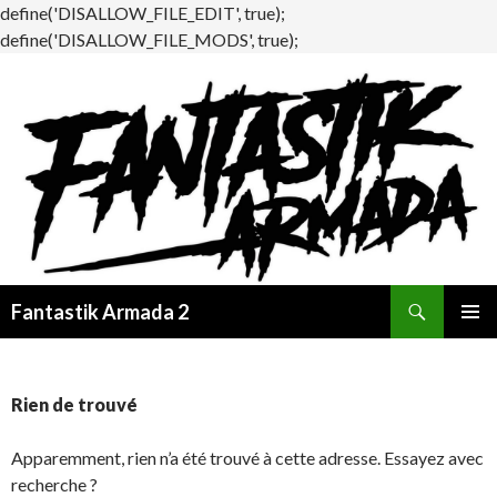
define('DISALLOW_FILE_EDIT', true);
define('DISALLOW_FILE_MODS', true);
Recherche
Fantastik Armada 2
ALLER
MENU
AU
PRINCI
CONTENU
Rien de trouvé
Apparemment, rien n’a été trouvé à cette adresse. Essayez avec
recherche ?