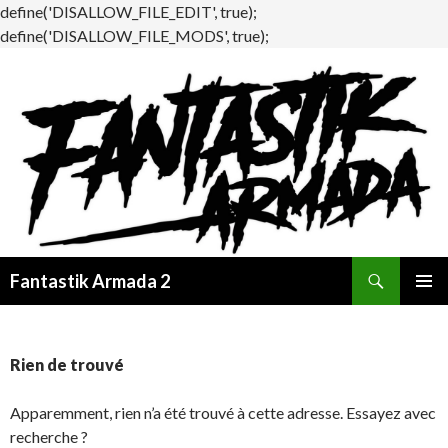
define('DISALLOW_FILE_EDIT', true);
define('DISALLOW_FILE_MODS', true);
Recherche
Fantastik Armada 2
ALLER
MENU
AU
PRINCI
CONTENU
Rien de trouvé
Apparemment, rien n’a été trouvé à cette adresse. Essayez avec
recherche ?