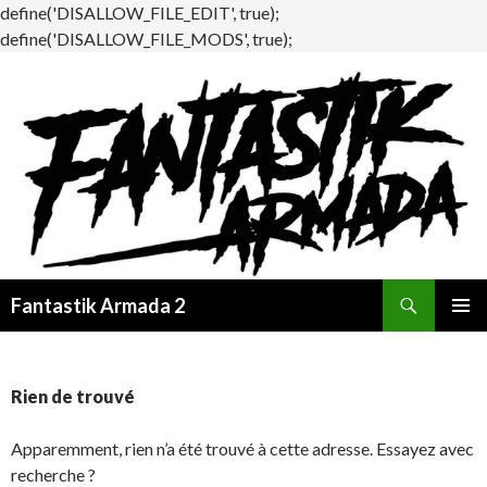
define('DISALLOW_FILE_EDIT', true);
define('DISALLOW_FILE_MODS', true);
Recherche
Fantastik Armada 2
ALLER
MENU
AU
PRINCI
CONTENU
Rien de trouvé
Apparemment, rien n’a été trouvé à cette adresse. Essayez avec
recherche ?