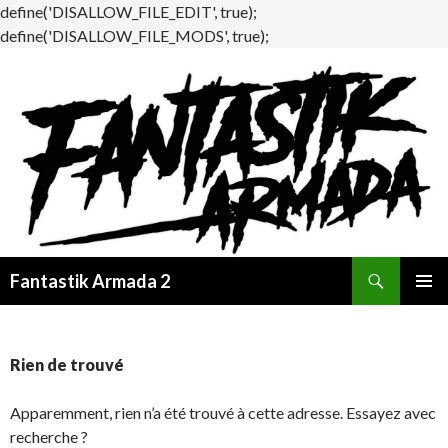
define('DISALLOW_FILE_EDIT', true);
define('DISALLOW_FILE_MODS', true);
Recherche
Fantastik Armada 2
ALLER
MENU
AU
PRINCI
CONTENU
Rien de trouvé
Apparemment, rien n’a été trouvé à cette adresse. Essayez avec
recherche ?