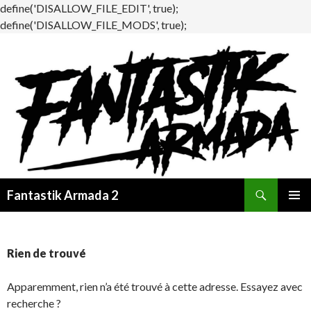
define('DISALLOW_FILE_EDIT', true);
define('DISALLOW_FILE_MODS', true);
Recherche
Fantastik Armada 2
ALLER
MENU
AU
PRINCI
CONTENU
Rien de trouvé
Apparemment, rien n’a été trouvé à cette adresse. Essayez avec
recherche ?