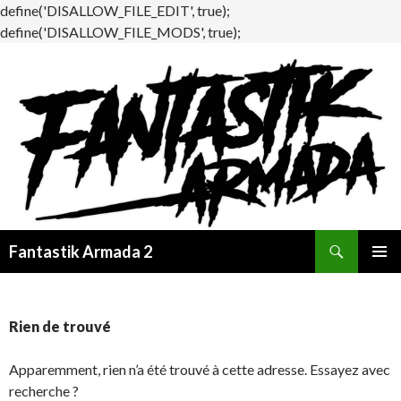
define('DISALLOW_FILE_EDIT', true);
define('DISALLOW_FILE_MODS', true);
Recherche
Fantastik Armada 2
ALLER
MENU
AU
PRINCI
CONTENU
Rien de trouvé
Apparemment, rien n’a été trouvé à cette adresse. Essayez avec
recherche ?