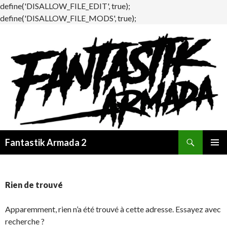
define('DISALLOW_FILE_EDIT', true);
define('DISALLOW_FILE_MODS', true);
Recherche
Fantastik Armada 2
ALLER
MENU
AU
PRINCI
CONTENU
Rien de trouvé
Apparemment, rien n’a été trouvé à cette adresse. Essayez avec
recherche ?