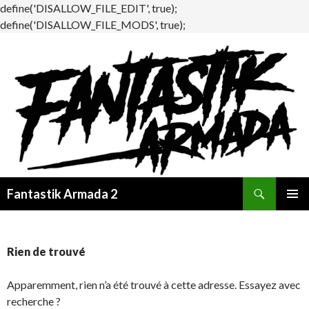
define('DISALLOW_FILE_EDIT', true);
define('DISALLOW_FILE_MODS', true);
Recherche
Fantastik Armada 2
ALLER
MENU
AU
PRINCI
CONTENU
Rien de trouvé
Apparemment, rien n’a été trouvé à cette adresse. Essayez avec
recherche ?