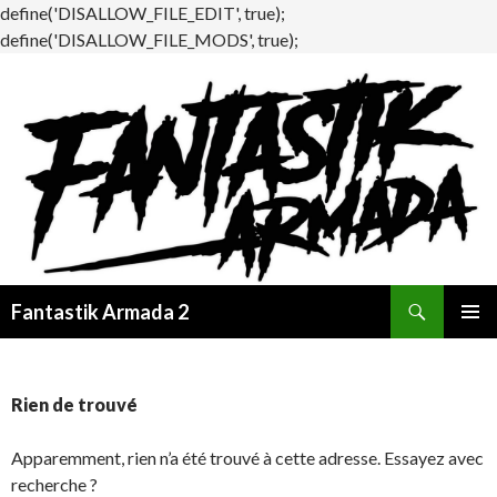
define('DISALLOW_FILE_EDIT', true);
define('DISALLOW_FILE_MODS', true);
Recherche
Fantastik Armada 2
ALLER
MENU
AU
PRINCI
CONTENU
Rien de trouvé
Apparemment, rien n’a été trouvé à cette adresse. Essayez avec
recherche ?