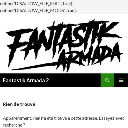
define('DISALLOW_FILE_EDIT', true);
define('DISALLOW_FILE_MODS', true);
Recherche
Fantastik Armada 2
ALLER
MENU
AU
PRINCI
CONTENU
Rien de trouvé
Apparemment, rien n’a été trouvé à cette adresse. Essayez avec
recherche ?