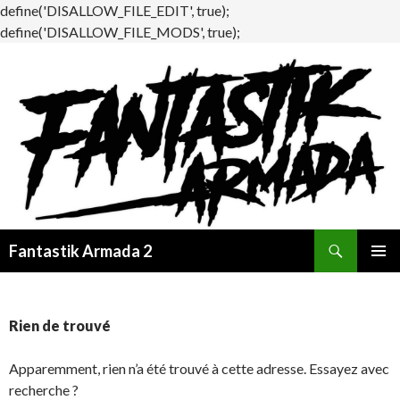
define('DISALLOW_FILE_EDIT', true);
define('DISALLOW_FILE_MODS', true);
Recherche
Fantastik Armada 2
ALLER
MENU
AU
PRINCI
CONTENU
Rien de trouvé
Apparemment, rien n’a été trouvé à cette adresse. Essayez avec
recherche ?