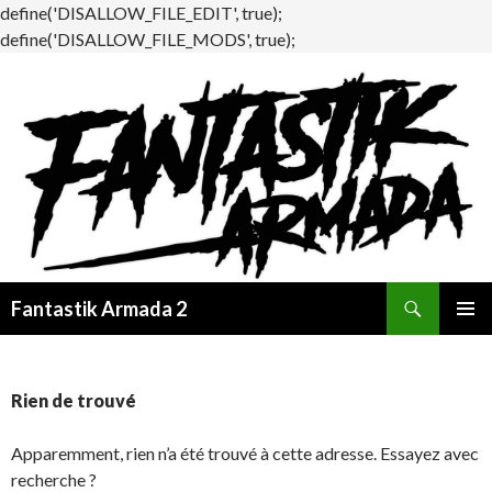
define('DISALLOW_FILE_EDIT', true);
define('DISALLOW_FILE_MODS', true);
Recherche
Fantastik Armada 2
ALLER
MENU
AU
PRINCI
CONTENU
Rien de trouvé
Apparemment, rien n’a été trouvé à cette adresse. Essayez avec
recherche ?