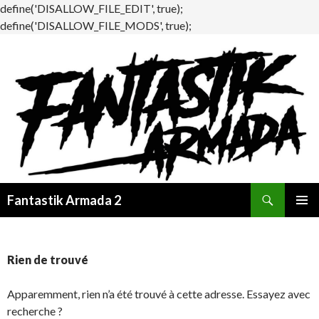
define('DISALLOW_FILE_EDIT', true);
define('DISALLOW_FILE_MODS', true);
Recherche
Fantastik Armada 2
ALLER
MENU
AU
PRINCI
CONTENU
Rien de trouvé
Apparemment, rien n’a été trouvé à cette adresse. Essayez avec
recherche ?