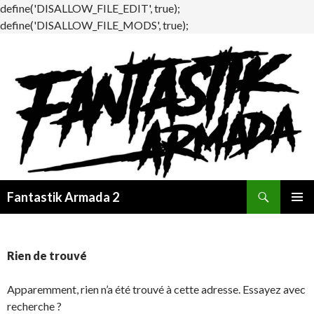
define('DISALLOW_FILE_EDIT', true);
define('DISALLOW_FILE_MODS', true);
Recherche
Fantastik Armada 2
ALLER
MENU
AU
PRINCI
CONTENU
Rien de trouvé
Apparemment, rien n’a été trouvé à cette adresse. Essayez avec
recherche ?