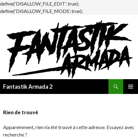
define('DISALLOW_FILE_EDIT', true);
define('DISALLOW_FILE_MODS', true);
Recherche
Fantastik Armada 2
ALLER
MENU
AU
PRINCI
CONTENU
Rien de trouvé
Apparemment, rien n’a été trouvé à cette adresse. Essayez avec
recherche ?