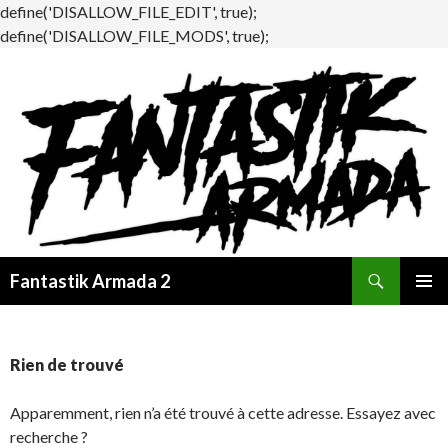
define('DISALLOW_FILE_EDIT', true);
define('DISALLOW_FILE_MODS', true);
Recherche
Fantastik Armada 2
ALLER
MENU
AU
PRINCI
CONTENU
Rien de trouvé
Apparemment, rien n’a été trouvé à cette adresse. Essayez avec
recherche ?