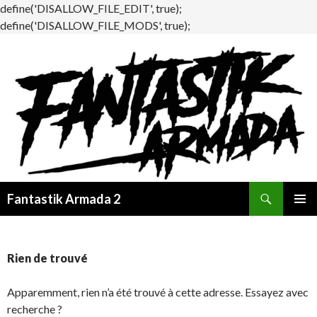
define('DISALLOW_FILE_EDIT', true);
define('DISALLOW_FILE_MODS', true);
Recherche
Fantastik Armada 2
ALLER
MENU
AU
PRINCI
CONTENU
Rien de trouvé
Apparemment, rien n’a été trouvé à cette adresse. Essayez avec
recherche ?