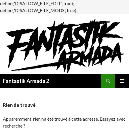
define('DISALLOW_FILE_EDIT', true);
define('DISALLOW_FILE_MODS', true);
Recherche
Fantastik Armada 2
ALLER
MENU
AU
PRINCI
CONTENU
Rien de trouvé
Apparemment, rien n’a été trouvé à cette adresse. Essayez avec
recherche ?