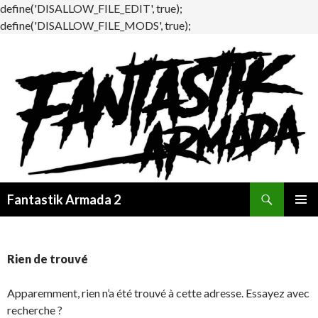
define('DISALLOW_FILE_EDIT', true);
define('DISALLOW_FILE_MODS', true);
Recherche
Fantastik Armada 2
ALLER
MENU
AU
PRINCI
CONTENU
Rien de trouvé
Apparemment, rien n’a été trouvé à cette adresse. Essayez avec
recherche ?