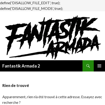
define('DISALLOW_FILE_EDIT', true);
define('DISALLOW_FILE_MODS', true);
Recherche
Fantastik Armada 2
ALLER
MENU
AU
PRINCI
CONTENU
Rien de trouvé
Apparemment, rien n’a été trouvé à cette adresse. Essayez avec
recherche ?