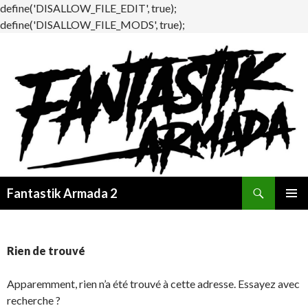
define('DISALLOW_FILE_EDIT', true);
define('DISALLOW_FILE_MODS', true);
Recherche
Fantastik Armada 2
ALLER
MENU
AU
PRINCI
CONTENU
Rien de trouvé
Apparemment, rien n’a été trouvé à cette adresse. Essayez avec
recherche ?