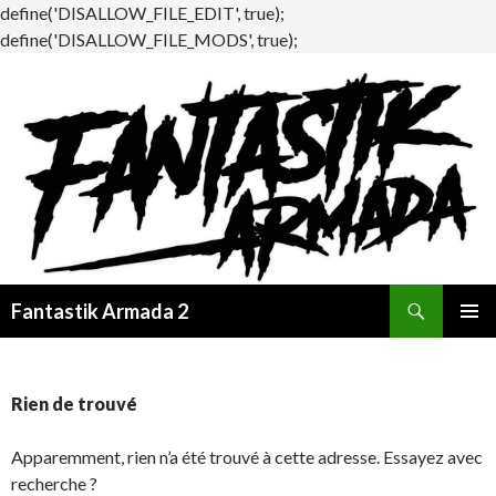
define('DISALLOW_FILE_EDIT', true);
define('DISALLOW_FILE_MODS', true);
Recherche
Fantastik Armada 2
ALLER
MENU
AU
PRINCI
CONTENU
Rien de trouvé
Apparemment, rien n’a été trouvé à cette adresse. Essayez avec
recherche ?