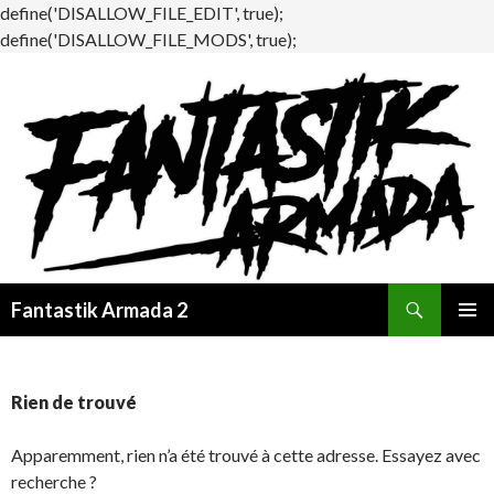
define('DISALLOW_FILE_EDIT', true);
define('DISALLOW_FILE_MODS', true);
Recherche
Fantastik Armada 2
ALLER
MENU
AU
PRINCI
CONTENU
Rien de trouvé
Apparemment, rien n’a été trouvé à cette adresse. Essayez avec
recherche ?