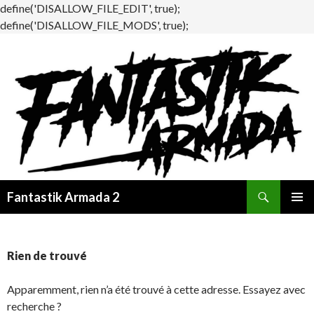
define('DISALLOW_FILE_EDIT', true);
define('DISALLOW_FILE_MODS', true);
Recherche
Fantastik Armada 2
ALLER
MENU
AU
PRINCI
CONTENU
Rien de trouvé
Apparemment, rien n’a été trouvé à cette adresse. Essayez avec
recherche ?