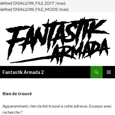
define('DISALLOW_FILE_EDIT', true);
define('DISALLOW_FILE_MODS', true);
Recherche
Fantastik Armada 2
ALLER
MENU
AU
PRINCI
CONTENU
Rien de trouvé
Apparemment, rien n’a été trouvé à cette adresse. Essayez avec
recherche ?