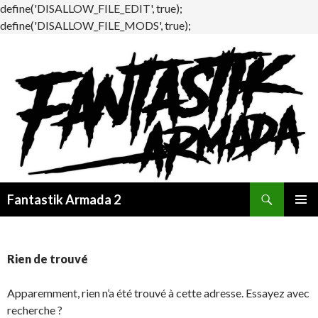
define('DISALLOW_FILE_EDIT', true);
define('DISALLOW_FILE_MODS', true);
Recherche
Fantastik Armada 2
ALLER
MENU
AU
PRINCI
CONTENU
Rien de trouvé
Apparemment, rien n’a été trouvé à cette adresse. Essayez avec
recherche ?