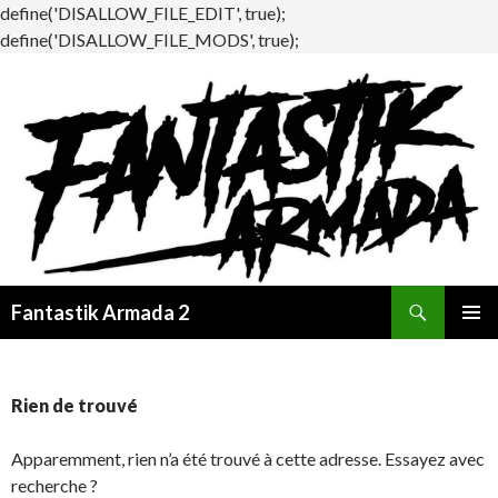
define('DISALLOW_FILE_EDIT', true);
define('DISALLOW_FILE_MODS', true);
Recherche
Fantastik Armada 2
ALLER
MENU
AU
PRINCI
CONTENU
Rien de trouvé
Apparemment, rien n’a été trouvé à cette adresse. Essayez avec
recherche ?