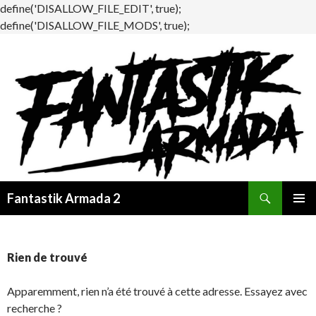
define('DISALLOW_FILE_EDIT', true);
define('DISALLOW_FILE_MODS', true);
Recherche
Fantastik Armada 2
ALLER
MENU
AU
PRINCI
CONTENU
Rien de trouvé
Apparemment, rien n’a été trouvé à cette adresse. Essayez avec
recherche ?