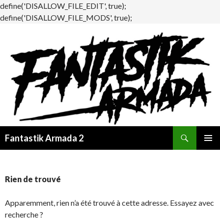
define('DISALLOW_FILE_EDIT', true);
define('DISALLOW_FILE_MODS', true);
Recherche
Fantastik Armada 2
ALLER
MENU
AU
PRINCI
CONTENU
Rien de trouvé
Apparemment, rien n’a été trouvé à cette adresse. Essayez avec
recherche ?