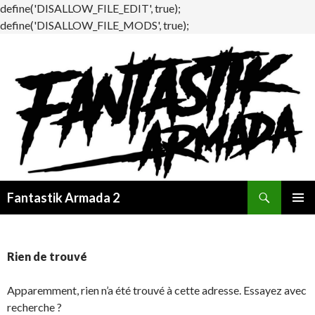
define('DISALLOW_FILE_EDIT', true);
define('DISALLOW_FILE_MODS', true);
Recherche
Fantastik Armada 2
ALLER
MENU
AU
PRINCI
CONTENU
Rien de trouvé
Apparemment, rien n’a été trouvé à cette adresse. Essayez avec
recherche ?