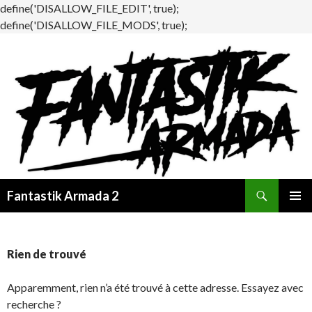
define('DISALLOW_FILE_EDIT', true);
define('DISALLOW_FILE_MODS', true);
Recherche
Fantastik Armada 2
ALLER
MENU
AU
PRINCI
CONTENU
Rien de trouvé
Apparemment, rien n’a été trouvé à cette adresse. Essayez avec
recherche ?