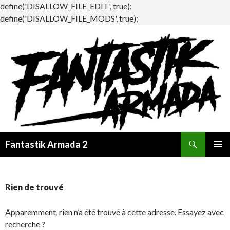
define('DISALLOW_FILE_EDIT', true);
define('DISALLOW_FILE_MODS', true);
Recherche
Fantastik Armada 2
ALLER
MENU
AU
PRINCI
CONTENU
Rien de trouvé
Apparemment, rien n’a été trouvé à cette adresse. Essayez avec
recherche ?